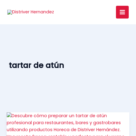
Ir
al
×
contenido
tartar de atún