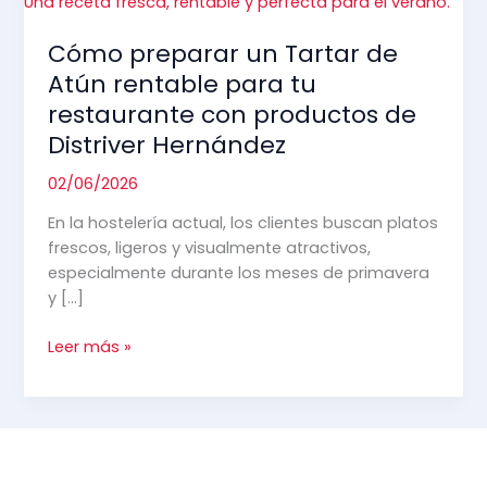
Cómo preparar un Tartar de
Necesarias
Atún rentable para tu
Estas
restaurante con productos de
cookies no
son
Distriver Hernández
opcionales.
Son
02/06/2026
necesarias
En la hostelería actual, los clientes buscan platos
para que
frescos, ligeros y visualmente atractivos,
funcione la
web.
especialmente durante los meses de primavera
y […]
Cómo
Leer más »
Estadísticas
preparar
Para que
podamos
un
mejorar la
Tartar
funcionalidad
de
y estructura
Atún
de la web,