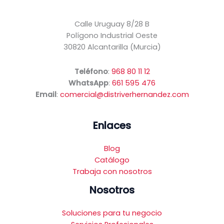
rentable
en base a
para
cómo se usa
Calle Uruguay 8/28 B
tu
la web.
Polígono Industrial Oeste
restaurante
30820 Alcantarilla (Murcia)
con
productos
Experiencia
Teléfono
:
968 80 11 12
de
Para que
WhatsApp
:
661 595 476
Distriver
nuestra web
Email
:
comercial@distriverhernandez.com
Hernández
funcione lo
mejor posible
durante tu
Enlaces
visita. Si
rechaza estas
Blog
cookies,
Catálogo
algunas
funcionalidades
Trabaja con nosotros
desaparecerán
Nosotros
de la web.
Soluciones para tu negocio