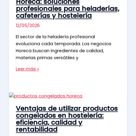
Horeca: soluciones
que
profesionales para heladerías,
impulsa
cafeterías y hostelería
ventas
en
12/05/2026
heladerías
El sector de la heladería profesional
y
evoluciona cada temporada. Los negocios
hostelería
Horeca buscan ingredientes de calidad,
materias primas versátiles y
Productos
Leer más »
para
heladería
Horeca:
soluciones
profesionales
Ventajas de utilizar productos
para
congelados en hostelería:
heladerías,
eficiencia, calidad y
cafeterías
rentabilidad
y