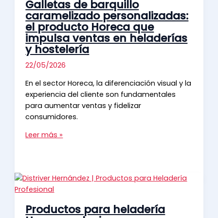
Galletas de barquillo
rentable
caramelizado personalizadas:
para
el producto Horeca que
tu
impulsa ventas en heladerías
restaurante
y hostelería
con
productos
22/05/2026
de
En el sector Horeca, la diferenciación visual y la
Distriver
experiencia del cliente son fundamentales
Hernández
para aumentar ventas y fidelizar
consumidores.
Galletas
Leer más »
de
barquillo
caramelizado
personalizadas:
el
producto
Productos para heladería
Horeca