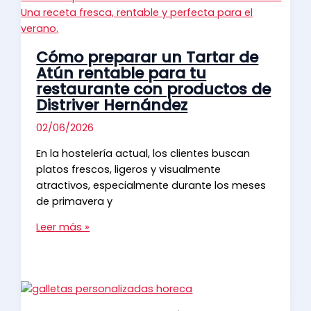
elevar
tus
platos
Cómo preparar un Tartar de
y
Atún rentable para tu
aumentar
restaurante con productos de
el
Distriver Hernández
valor
percibido
02/06/2026
en
En la hostelería actual, los clientes buscan
tu
platos frescos, ligeros y visualmente
restaurante
atractivos, especialmente durante los meses
de primavera y
Cómo
Leer más »
preparar
un
Tartar
de
Atún