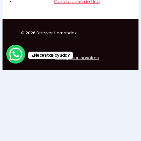
Condiciones de Uso
© 2026 Distriver Hernandez
¿Necesitas ayuda?
Trabaja con nosotros
×
Cookies
Usamos cookies. Si te parece bien, simplemente haz clic en
«Aceptar todo». También puedes elegir qué tipo de
cookies quieres haciendo clic en «Ajustes».
Ajustes
Rechazar todo
Aceptar todo
Cookies
Elige qué tipo de cookies aceptar. Tu elección será
guardada durante un año.