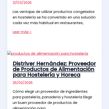
hostelería
21/03/2026
Las ventajas de utilizar productos congelados
en hostelería se ha convertido en una solución
cada vez más habitual en restaurantes,
Ventajas
Leer más »
de
utilizar
productos
congelados
en
Distriver Hernández: Proveedor
hostelería:
de Productos de Alimentación
eficiencia,
para Hostelería y Horeca
calidad
y
26/02/2026
rentabilidad
Cómo elegir un proveedor de ingredientes
para pastelería, panadería y hostelería Elegir
un buen proveedor de productos de
alimentación para