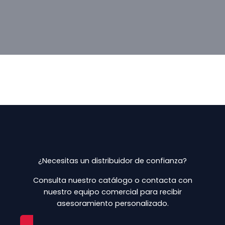
Marketing
Al compartir tus
intereses y
comportamiento
mientras visitas
nuestro sitio,
aumentas la
posibilidad de
ver contenido y
ofertas
personalizados.
¿Necesitas un distribuidor de confianza?
Consulta nuestro catálogo o contacta con
nuestro equipo comercial para recibir
asesoramiento personalizado.