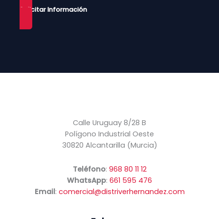
Solicitar Información
Calle Uruguay 8/28 B
Polígono Industrial Oeste
30820 Alcantarilla (Murcia)
Teléfono
:
968 80 11 12
WhatsApp
:
661 595 476
Email
:
comercial@distriverhernandez.com